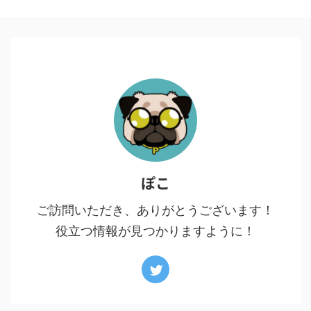
ぽこ
ご訪問いただき、ありがとうございます！
役立つ情報が見つかりますように！