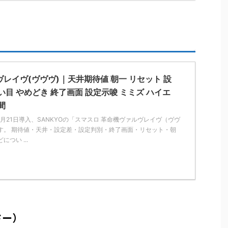
）
ヴレイヴ(ヴヴヴ)｜天井期待値 朝一 リセット 設
い目 やめどき 終了画面 設定示唆 ミミズ ハイエ
間
1月21日導入、SANKYOの「スマスロ 革命機ヴァルヴレイヴ（ヴヴ
す。 期待値・天井・設定差・設定判別・終了画面・リセット・朝
つい ...
さー）