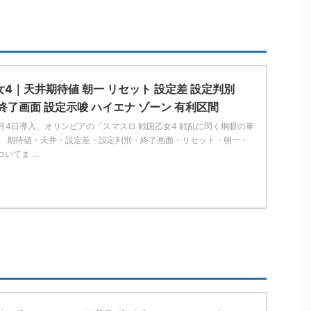
女4｜天井期待値 朝一 リセット 設定差 設定判別
終了画面 設定示唆 ハイエナ ゾーン 有利区間
9月4日導入、オリンピアの「スマスロ 戦国乙女4 戦乱に閃く炯眼の軍
。 期待値・天井・設定差・設定判別・終了画面・リセット・朝一・
てま ...