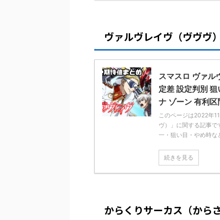
ヴァルヴレイヴ（ヴヴヴ
スマスロ ヴァル
定差 設定判別 狙
ナ ゾーン 有利区
このページは2022年1
ヴ）」に関する記事で
一・狙い目・やめ時などに
続きを見る
からくりサーカス（から