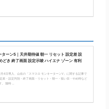
ーターン5｜天井期待値 朝一 リセット 設定差 設
めどき 終了画面 設定示唆 ハイエナ ゾーン 有利
12月4日導入、山佐の「スマスロ モンキーターンV」に関する記事で
設定差・設定判別・終了画面・リセット・朝一・狙い目・やめ時など
 随時 ...