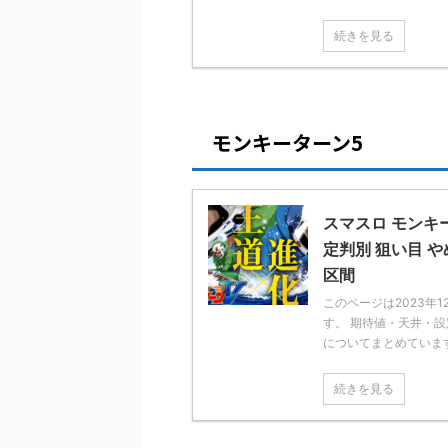
続きを見る
モンキーターン5
スマスロ モンキ
定判別 狙い目 や
区間
このページは2023年
す。 期待値・天井・
についてまとめています。
続きを見る