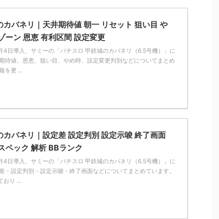
のカバネリ｜天井期待値 朝一 リセット 狙い目 や
ゾーン 恩恵 有利区間 設定変更
7月4日導入、サミーの「パチスロ 甲鉄城のカバネリ（6.5号機）」に
井期待値、恩恵、狙い目、やめ時、設定変更判別などについてまとめ
更 ...
のカバネリ｜設定差 設定判別 設定示唆 終了画面
スペック 解析 BBランク
7月4日導入、サミーの「パチスロ 甲鉄城のカバネリ（6.5号機）」に
定差・設定判別・設定示唆・終了画面などについてまとめています。
り ...