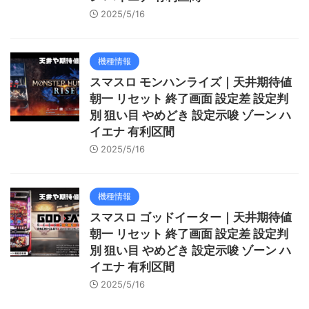
2025/5/16
機種情報
スマスロ モンハンライズ｜天井期待値
朝一 リセット 終了画面 設定差 設定判
別 狙い目 やめどき 設定示唆 ゾーン ハ
イエナ 有利区間
2025/5/16
機種情報
スマスロ ゴッドイーター｜天井期待値
朝一 リセット 終了画面 設定差 設定判
別 狙い目 やめどき 設定示唆 ゾーン ハ
イエナ 有利区間
2025/5/16