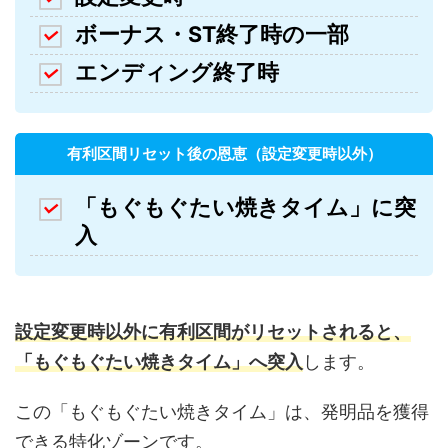
ボーナス・ST終了時の一部
エンディング終了時
有利区間リセット後の恩恵（設定変更時以外）
「
もぐもぐたい焼きタイム」に突
入
設定変更時以外に有利区間がリセットされると、
「もぐもぐたい焼きタイム」へ突入
します。
この「もぐもぐたい焼きタイム」は、発明品を獲得
できる特化ゾーンです。