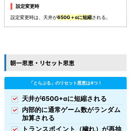
設定変更時
設定変更時は、天井が
650G＋αに短縮
される。
朝一恩恵・リセット恩恵
「とらぶる」のリセット恩恵は4つ！
天井が650G+αに短縮される
内部的に通常ゲーム数がランダム
加算される
トランスポイント（穢れ）が再抽