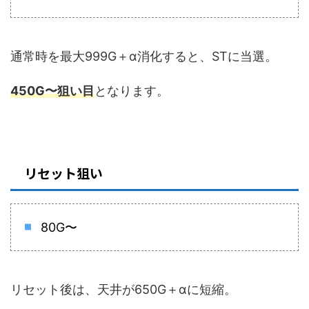
通常時を最大999G＋α消化すると、STに当選。
450G〜狙い目
となります。
リセット狙い
80G〜
リセット後は、天井が650G＋αに短縮。