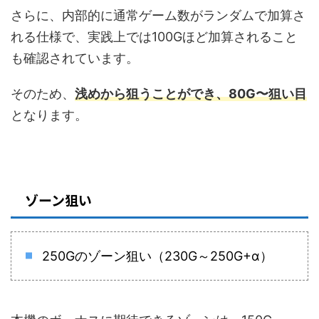
さらに、内部的に通常ゲーム数がランダムで加算さ
れる仕様で、実践上では100Gほど加算されること
も確認されています。
そのため、
浅めから狙うことができ、80G〜狙い目
となります。
ゾーン狙い
250Gのゾーン狙い（230G～250G+α）