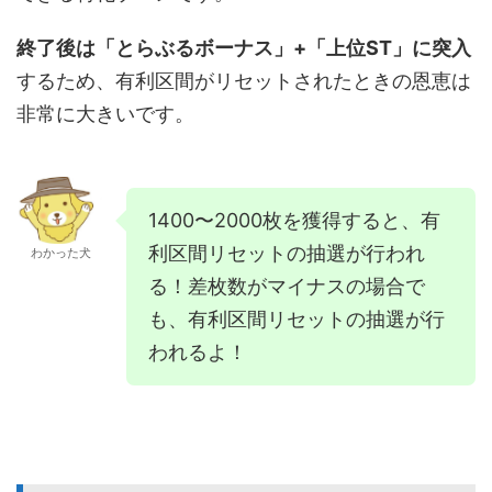
終了後は「とらぶるボーナス」+「上位ST」に突入
するため、有利区間がリセットされたときの恩恵は
非常に大きいです。
1400〜2000枚を獲得すると、有
利区間リセットの抽選が行われ
わかった犬
る！差枚数がマイナスの場合で
も、有利区間リセットの抽選が行
われるよ！