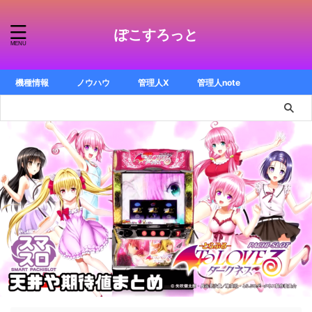
ぽこすろっと
機種情報
ノウハウ
管理人X
管理人note