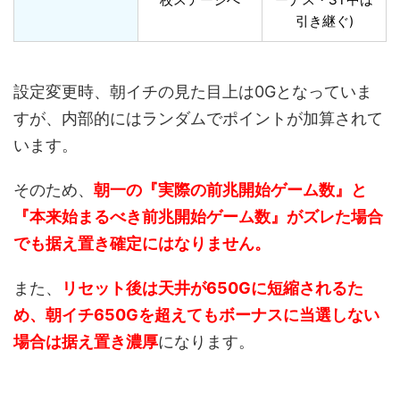
引き継ぐ)
設定変更時、朝イチの見た目上は0Gとなっていま
すが、内部的にはランダムでポイントが加算されて
います。
そのため、
朝一の『実際の前兆開始ゲーム数』と
『本来始まるべき前兆開始ゲーム数』がズレた場合
でも据え置き確定にはなりません。
また、
リセット後は天井が650Gに短縮されるた
め、朝イチ650Gを超えてもボーナスに当選しない
場合は据え置き濃厚
になります。