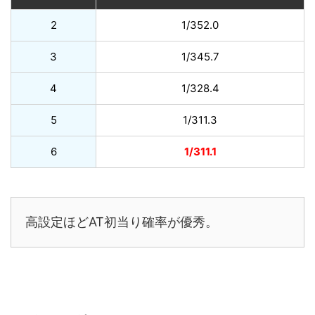
2
1/352.0
3
1/345.7
4
1/328.4
5
1/311.3
6
1/311.1
高設定ほどAT初当り確率が優秀。