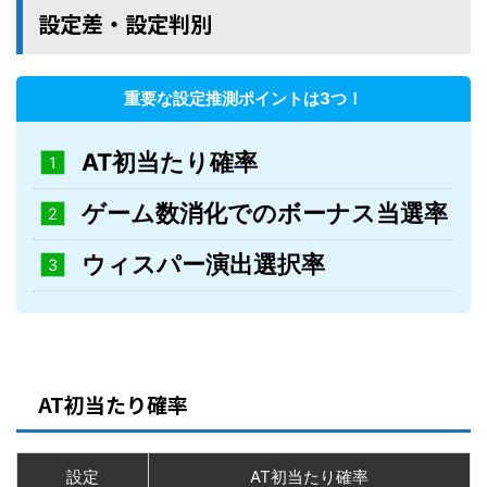
設定差・設定判別
重要な設定推測ポイントは3つ！
AT初当たり確率
ゲーム数消化でのボーナス当選率
ウィスパー演出選択率
AT初当たり確率
設定
AT初当たり確率