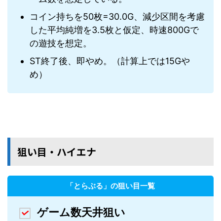
コイン持ちを50枚=30.0G、減少区間を考慮
した平均純増を3.5枚と仮定、時速800Gで
の遊技を想定。
ST終了後、即やめ。（計算上では15Gや
め）
狙い目・ハイエナ
「とらぶる」の狙い目一覧
ゲーム数天井狙い