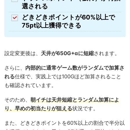
選される
どきどきポイントが60%以上で
75pt以上獲得できる
設定変更後は、
天井が650G+αに短縮
されます。
さらに、
内部的に通常ゲーム数がランダムで加算さ
れる
仕様で、実践上では100Gほど加算されること
も確認されています。
そのため、
朝イチは天井短縮とランダム加算によ
り、早めの初当たりが狙える
状況です。
また、どきどきポイントを60%以上の割合で半分以