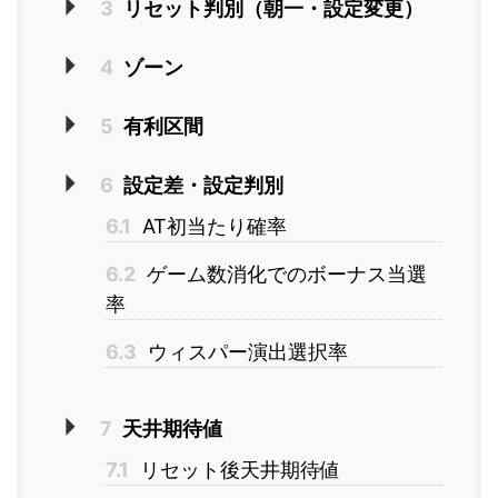
3
リセット判別（朝一・設定変更）
4
ゾーン
5
有利区間
6
設定差・設定判別
6.1
AT初当たり確率
6.2
ゲーム数消化でのボーナス当選
率
6.3
ウィスパー演出選択率
7
天井期待値
7.1
リセット後天井期待値