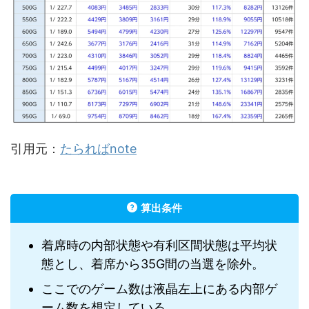
引用元：
たらればnote
算出条件
着席時の内部状態や有利区間状態は平均状
態とし、着席から35G間の当選を除外。
ここでのゲーム数は液晶左上にある内部ゲ
ーム数を想定している。