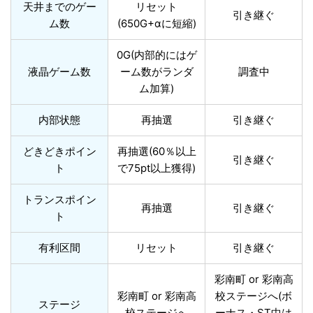
天井までのゲー
リセット
引き継ぐ
ム数
(650G+αに短縮)
0G(内部的にはゲ
液晶ゲーム数
ーム数がランダ
調査中
ム加算)
内部状態
再抽選
引き継ぐ
どきどきポイン
再抽選(60％以上
引き継ぐ
ト
で75pt以上獲得)
トランスポイン
再抽選
引き継ぐ
ト
有利区間
リセット
引き継ぐ
彩南町 or 彩南高
彩南町 or 彩南高
校ステージへ(ボ
ステージ
校ステージへ
ーナス・ST中は