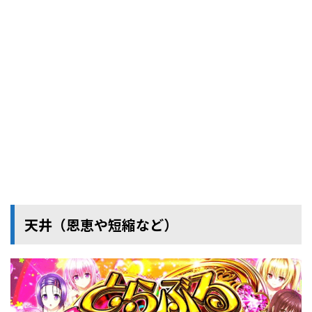
天井（恩恵や短縮など）