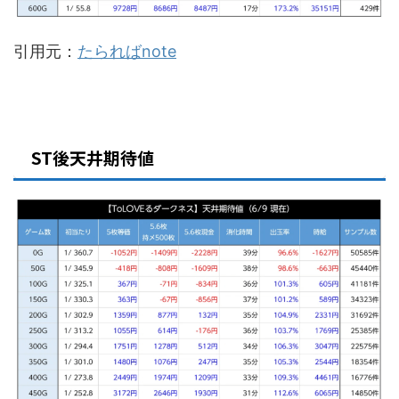
引用元：
たらればnote
ST後天井期待値