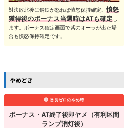
憤怒
対決敗北後に鋼鉄が怒れば憤怒保持確定。
獲得後のボーナス当選時はATも確定
し
ます。ボーナス確定画面で紫のオーラが出た場
合も憤怒保持確定です。
やめどき
番長ゼロのやめ時
ボーナス・AT終了後即ヤメ（有利区間
ランプ消灯後）