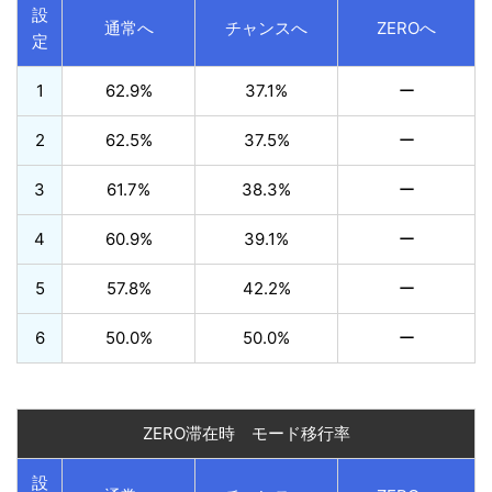
設
通常へ
チャンスへ
ZEROへ
定
1
62.9%
37.1%
ー
2
62.5%
37.5%
ー
3
61.7%
38.3%
ー
4
60.9%
39.1%
ー
5
57.8%
42.2%
ー
6
50.0%
50.0%
ー
ZERO滞在時 モード移行率
設