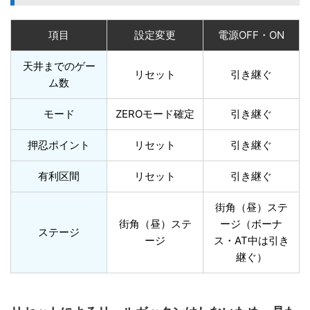
項目
設定変更
電源OFF・ON
天井までのゲー
リセット
引き継ぐ
ム数
モード
ZEROモード確定
引き継ぐ
押忍ポイント
リセット
引き継ぐ
有利区間
リセット
引き継ぐ
街角（昼）ステ
街角（昼）ステ
ージ（ボーナ
ステージ
ージ
ス・AT中は引き
継ぐ）