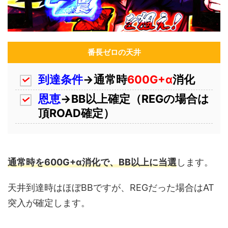
番長ゼロの天井
到達条件
→通常時
600G+α
消化
恩恵
→BB以上確定（REGの場合は
頂ROAD確定）
通常時を600G+α消化で、BB以上に当選
します。
天井到達時はほぼBBですが、REGだった場合はAT
突入が確定します。