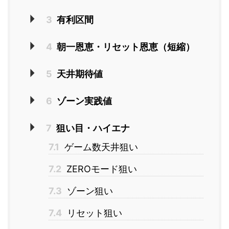
3
有利区間
4
朝一恩恵・リセット恩恵（短縮）
5
天井期待値
6
ゾーン実践値
7
狙い目・ハイエナ
7.1
ゲーム数天井狙い
7.2
ZEROモード狙い
7.3
ゾーン狙い
7.4
リセット狙い