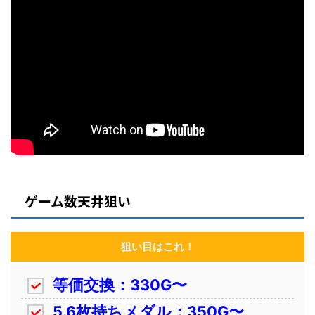
ゲーム数天井狙い
狙い目はこれ！
等価交換：330G〜
5.6枚持ちメダル：350G〜