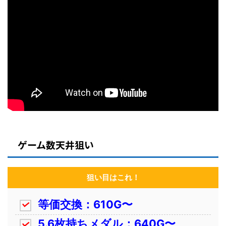
ゲーム数天井狙い
狙い目はこれ！
等価交換：610G〜
5.6枚持ちメダル：640G〜