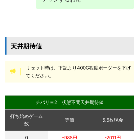
天井期待値
リセット時は、下記より400G程度ボーダーを下げ
てください。
チバリヨ2 状態不問天井期待値
打ち始めゲーム
等価
5.6枚現金
数
0
-988円
-2011円