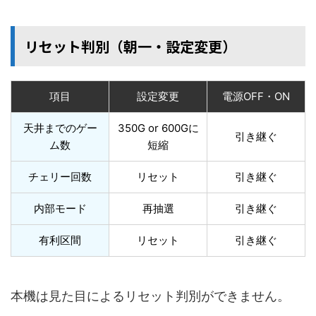
リセット判別（朝一・設定変更）
項目
設定変更
電源OFF・ON
天井までのゲー
350G or 600Gに
引き継ぐ
ム数
短縮
チェリー回数
リセット
引き継ぐ
内部モード
再抽選
引き継ぐ
有利区間
リセット
引き継ぐ
本機は見た目によるリセット判別ができません。