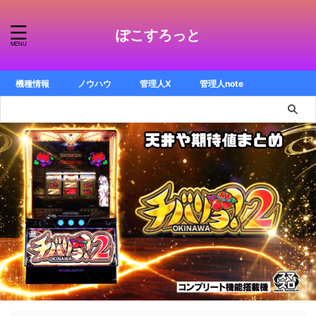
ぽこすろっと
機種情報
ノウハウ
管理人X
管理人note