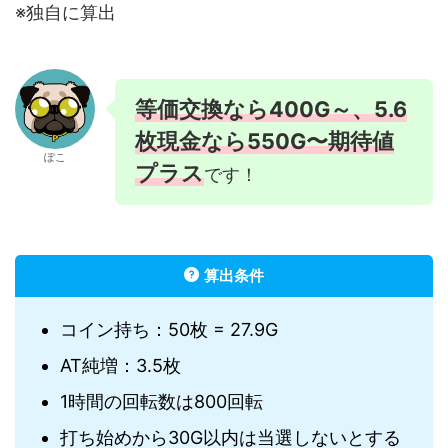
※独自に算出
等価交換なら400G～、5.6
枚現金なら550G〜期待値
ぽこ
プラス
です！
算出条件
コイン持ち：50枚 = 27.9G
AT純増：3.5枚
1時間の回転数は800回転
打ち始めから30G以内は当選しないとする