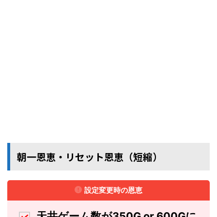
朝一恩恵・リセット恩恵（短縮）
設定変更時の恩恵
天井ゲーム数が350G or 600Gに