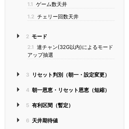
1.1
ゲーム数天井
1.2
チェリー回数天井
2
モード
2.1
連チャン(32G以内)によるモード
アップ抽選
3
リセット判別（朝一・設定変更）
4
朝一恩恵・リセット恩恵（短縮）
5
有利区間（暫定）
6
天井期待値