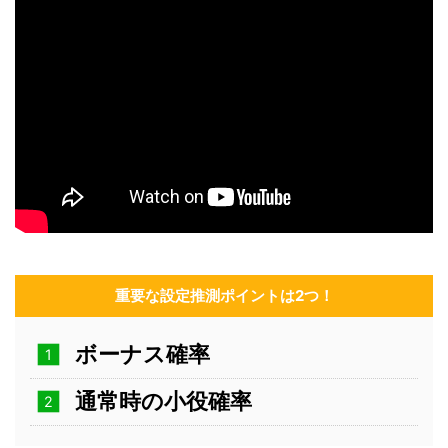
重要な設定推測ポイントは2つ！
ボーナス確率
通常時の小役確率