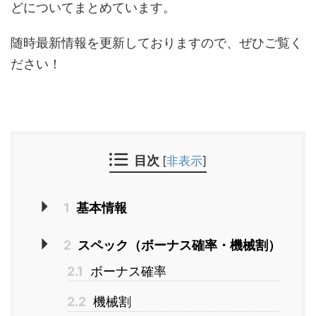
どについてまとめています。
随時最新情報を更新しておりますので、ぜひご覧く
ださい！
目次
[
非表示
]
1
基本情報
2
スペック（ボーナス確率・機械割）
2.1
ボーナス確率
2.2
機械割