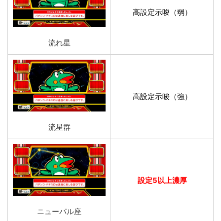
高設定示唆（弱）
流れ星
高設定示唆（強）
流星群
設定5以上濃厚
ニューパル座