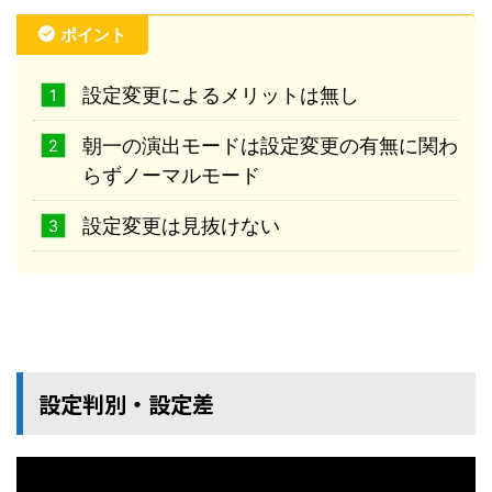
ポイント
設定変更によるメリットは無し
朝一の演出モードは設定変更の有無に関わ
らずノーマルモード
設定変更は見抜けない
設定判別・設定差