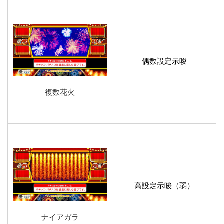
偶数設定示唆
複数花火
高設定示唆（弱）
ナイアガラ