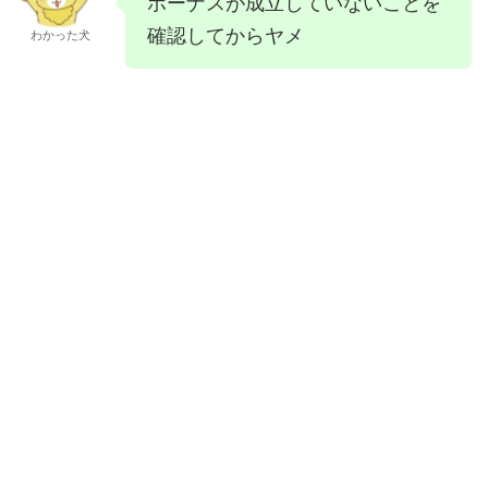
ボーナスが成立していないことを
確認してからヤメ
わかった犬