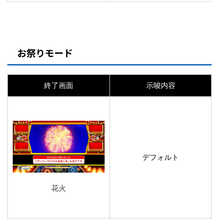
お祭りモード
終了画面
示唆内容
デフォルト
花火