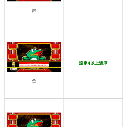
銀
設定4以上濃厚
金