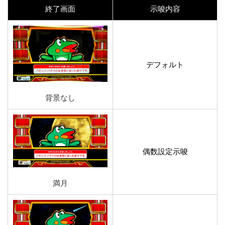
終了画面
示唆内容
デフォルト
背景なし
偶数設定示唆
満月