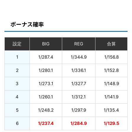
ボーナス確率
設定
BIG
REG
合算
1
1/287.4
1/344.9
1/156.8
2
1/280.1
1/336.1
1/152.8
3
1/273.1
1/327.7
1/148.9
4
1/260.1
1/312.1
1/141.9
5
1/248.2
1/297.9
1/135.4
6
1/237.4
1/284.9
1/129.5