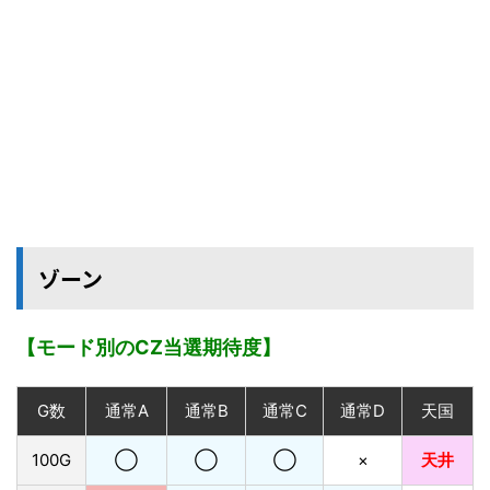
ゾーン
【モード別のCZ当選期待度】
G数
通常A
通常B
通常C
通常D
天国
100G
◯
◯
◯
×
天井