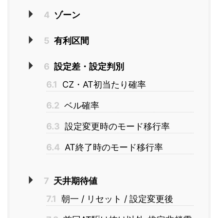
4
ゾーン
5
有利区間
6
設定差・設定判別
6.1
CZ・AT初当たり確率
6.2
ベル確率
6.3
設定変更時のモード移行率
6.4
AT終了時のモード移行率
7
天井期待値
7.1
朝一 / リセット / 設定変更後