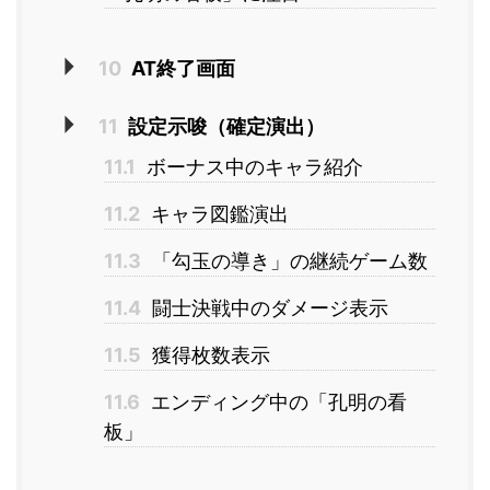
10
AT終了画面
11
設定示唆（確定演出）
11.1
ボーナス中のキャラ紹介
11.2
キャラ図鑑演出
11.3
「勾玉の導き」の継続ゲーム数
11.4
闘士決戦中のダメージ表示
11.5
獲得枚数表示
11.6
エンディング中の「孔明の看
板」