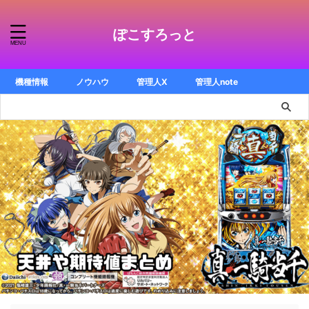
ぽこすろっと
機種情報
ノウハウ
管理人X
管理人note