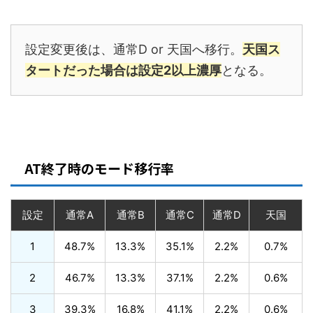
設定変更後は、通常D or 天国へ移行。
天国ス
タートだった場合は設定2以上濃厚
となる。
AT終了時のモード移行率
設定
通常A
通常B
通常C
通常D
天国
1
48.7%
13.3%
35.1%
2.2%
0.7%
2
46.7%
13.3%
37.1%
2.2%
0.6%
3
39.3%
16.8%
41.1%
2.2%
0.6%