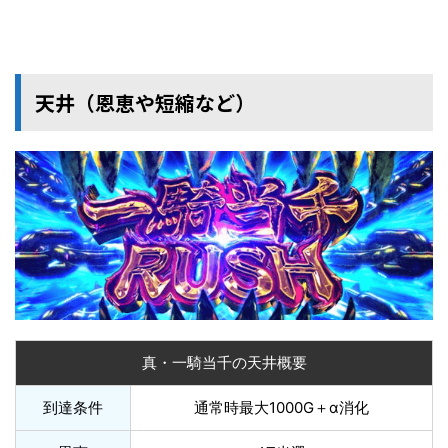
天井（恩恵や短縮など）
真・一騎当千の天井概要
到達条件
通常時最大1000G＋α消化