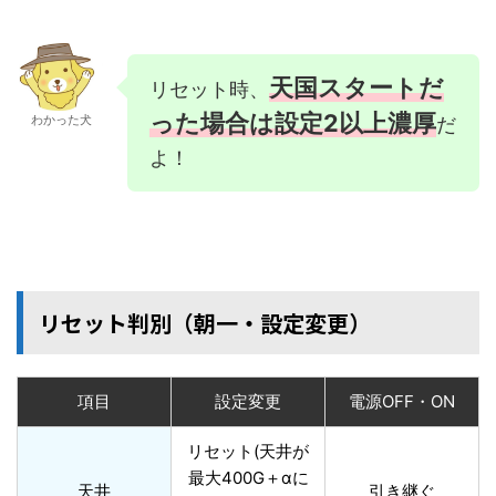
天国スタートだ
リセット時、
った場合は設定2以上濃厚
わかった犬
だ
よ！
リセット判別（朝一・設定変更）
項目
設定変更
電源OFF・ON
リセット(天井が
最大400G＋αに
天井
引き継ぐ