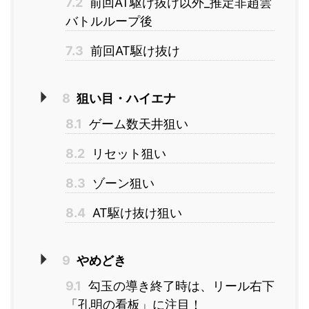
7.2
前回AT駆け抜け以外_推定非趙雲
バトルループ後
7.3
前回AT駆け抜け
8
狙い目・ハイエナ
8.1
ゲーム数天井狙い
8.2
リセット狙い
8.3
ゾーン狙い
8.4
AT駆け抜け狙い
9
やめどき
9.1
勾玉の導き終了時は、リール右下
「孔明の看板」に注目！