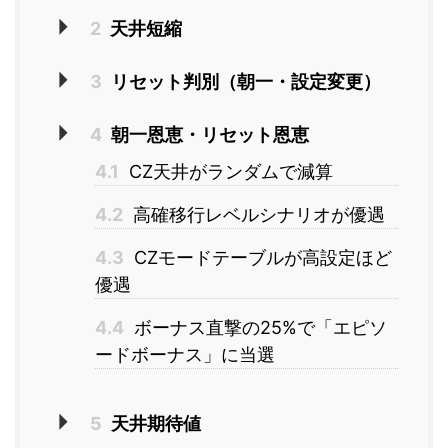
2
天井短縮
3
リセット判別（朝一・設定変更）
4
朝一恩恵・リセット恩恵
4.1
CZ天井がランダムで減算
4.2
高確移行レベルシナリオが優遇
4.3
CZモードテーブルが高設定ほど
優遇
4.4
ボーナス直撃の25%で「エピソ
ードボーナス」に当選
5
天井期待値