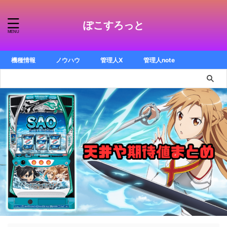
ぽこすろっと
機種情報
ノウハウ
管理人X
管理人note