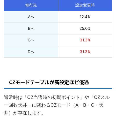
移行先
設定変更時
Aへ
12.4%
Bへ
25.0%
Cへ
31.3%
Dへ
31.3%
CZモードテーブルが高設定ほど優遇
通常時は「CZ当選時の初期ポイント」や「CZスル
ー回数天井」に関わるCZモード（A・B・C・天
井）が存在します。