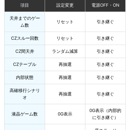
項目
設定変更
電源OFF・ON
天井までのゲー
リセット
引き継ぐ
ム数
CZスルー回数
リセット
引き継ぐ
CZ間天井
ランダム減算
引き継ぐ
CZテーブル
再抽選
引き継ぐ
内部状態
再抽選
引き継ぐ
高確移行シナリ
再抽選
引き継ぐ
オ
0G表示（内部的
液晶ゲーム数
0G表示
に引き継ぐ）