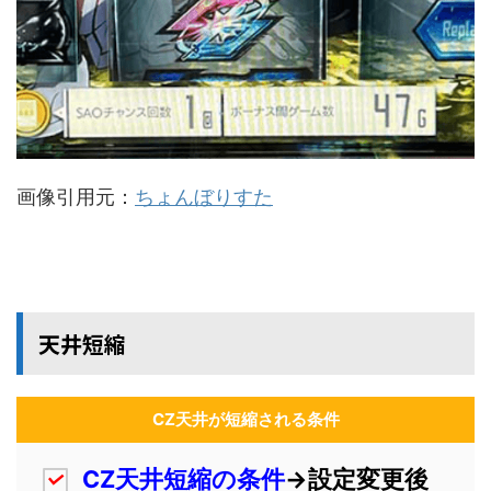
画像引用元：
ちょんぼりすた
天井短縮
CZ天井が短縮される条件
CZ天井短縮の条件
→設定変更後