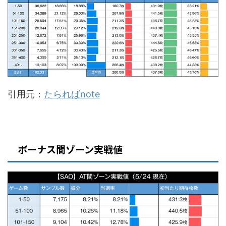
引用元：
たらればnote
ボーナス間ゾーン実戦値