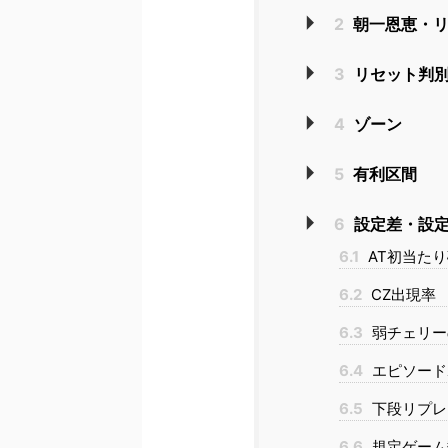
2
朝一恩恵・リ
3
リセット判別
4
ゾーン
5
有利区間
6
設定差・設
6.1
AT初当た
6.2
CZ出現率
6.3
弱チェリー
6.4
エピソード
6.5
下段リプレ
6.6
規定ゲーム数