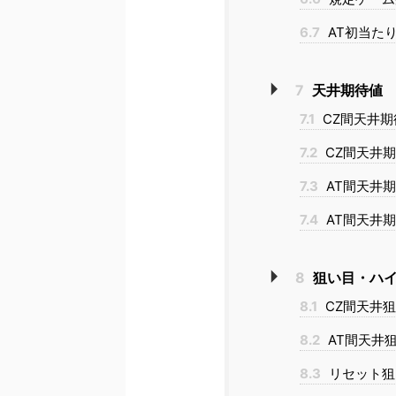
6.7
AT初当た
7
天井期待値
7.1
CZ間天井
7.2
CZ間天井
7.3
AT間天井
7.4
AT間天井
8
狙い目・ハ
8.1
CZ間天井
8.2
AT間天井
8.3
リセット狙