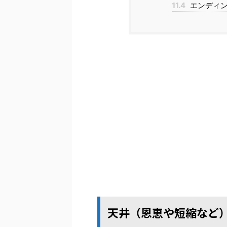
11.4
エンディン
天井（恩恵や短縮など