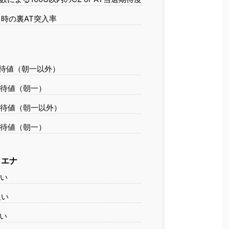
り時の裏AT突入率
期待値（朝一以外）
期待値（朝一）
期待値（朝一以外）
期待値（朝一）
イエナ
狙い
狙い
い