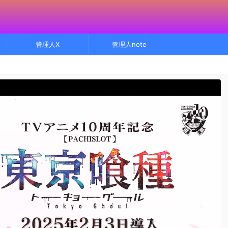
管理人X
管理人note