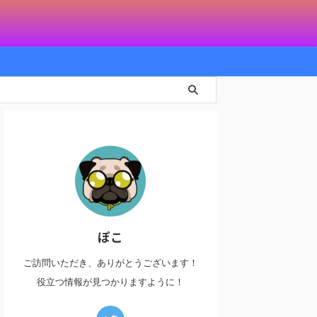
ぽこ
ご訪問いただき、ありがとうございます！
役立つ情報が見つかりますように！