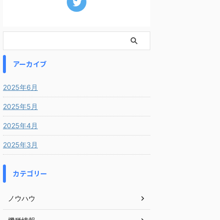
アーカイブ
2025年6月
2025年5月
2025年4月
2025年3月
カテゴリー
ノウハウ