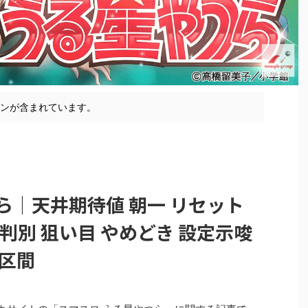
ョンが含まれています。
ら｜天井期待値 朝一 リセット
判別 狙い目 やめどき 設定示唆
利区間