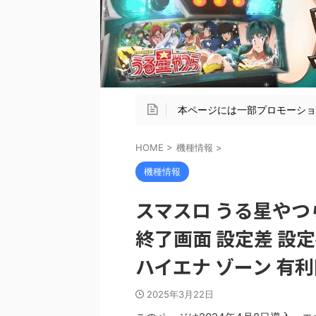
本ページには一部プロモーシ
HOME
>
機種情報
>
機種情報
スマスロ うる星やつ
終了画面 設定差 設定
ハイエナ ゾーン 有
2025年3月22日