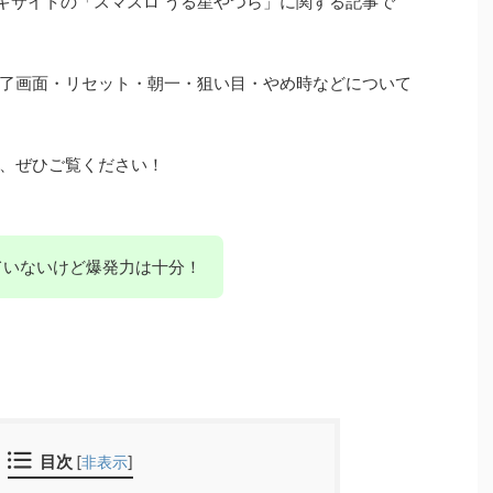
エキサイトの「スマスロ うる星やつら」に関する記事で
了画面・リセット・朝一・狙い目・やめ時などについて
、ぜひご覧ください！
ていないけど爆発力は十分！
目次
[
非表示
]