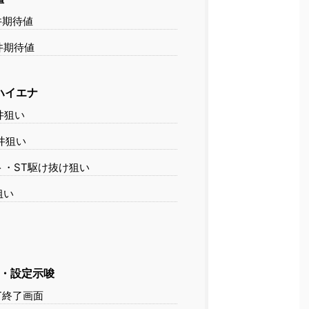
井期待値
井期待値
ハイエナ
井狙い
井狙い
・ST駆け抜け狙い
狙い
・設定示唆
T終了画面