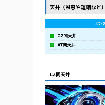
天井（恩恵や短縮など
ガンダ
CZ間天井
AT間天井
CZ間天井