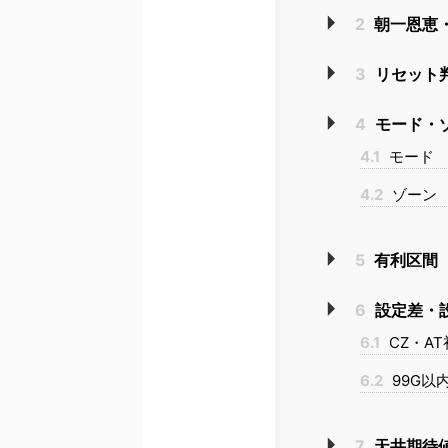
2
朝一恩恵
3
リセット
4
モード・
4.1
モード
4.2
ゾーン
5
有利区間
6
設定差・
6.1
CZ・A
6.2
99G以内
7
天井期待