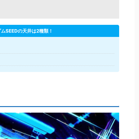
）
ムSEEDの天井は2種類！