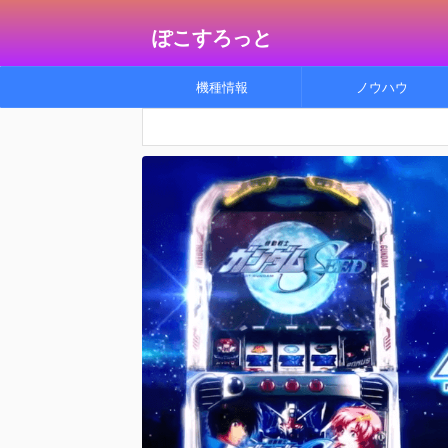
ぽこすろっと
機種情報
ノウハウ