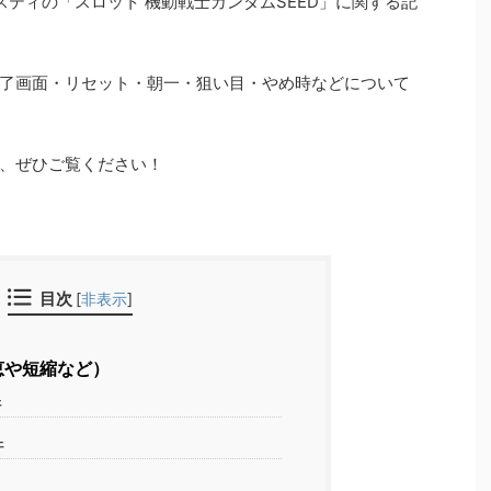
ビスティの「スロット 機動戦士ガンダムSEED」に関する記
了画面・リセット・朝一・狙い目・やめ時などについて
、ぜひご覧ください！
目次
[
非表示
]
恵や短縮など）
井
井