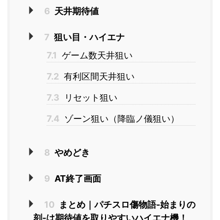
6
天井期待値
7
狙い目・ハイエナ
7.1
ゲーム数天井狙い
7.2
有利区間天井狙い
7.3
リセット狙い
7.4
ゾーン狙い（降臨ノ儀狙い）
8
やめどき
9
AT終了画面
10
まとめ｜パチスロ傷物語-始まりの
刻-は期待値を取りやすいハイエナ機！