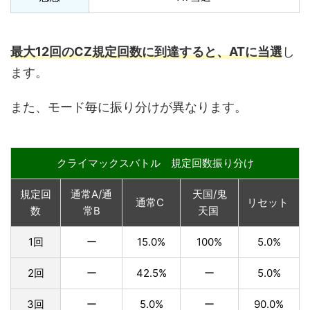
最大12回のCZ規定回数に到達すると、ATに当選
し
ます。
また、モード毎に振り分けが異なります。
クライマックスバトル 規定回数振り分け
規定回
通常A/通
天国/鬼
通常C
リセット
数
常B
天国
1回
ー
15.0%
100%
5.0%
2回
ー
42.5%
ー
5.0%
3回
ー
5.0%
ー
90.0%