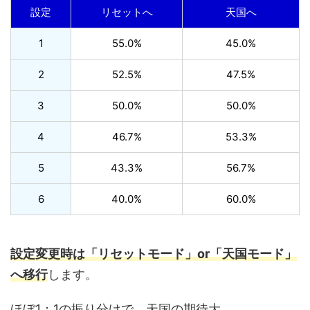
設定
リセットへ
天国へ
1
55.0%
45.0%
2
52.5%
47.5%
3
50.0%
50.0%
4
46.7%
53.3%
5
43.3%
56.7%
6
40.0%
60.0%
設定変更時は「リセットモード」or「天国モード」
へ移行
します。
ほぼ1：1の振り分けで、天国の期待大。