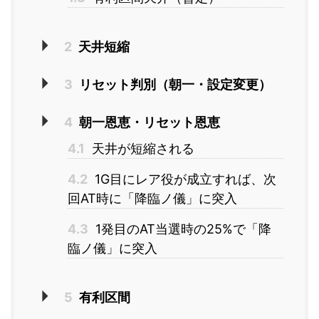
2
天井短縮
3
リセット判別（朝一・設定変更）
4
朝一恩恵・リセット恩恵
4.1
天井が短縮される
4.2
1G目にレア役が成立すれば、次
回AT時に「降臨ノ儀」に突入
4.3
1発目のAT当選時の25%で「降
臨ノ儀」に突入
5
有利区間