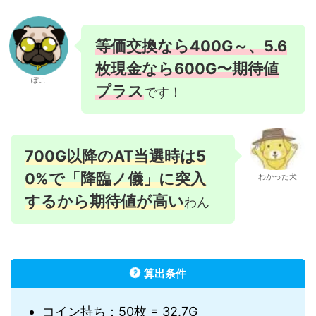
等価交換なら400G～、5.6
枚現金なら600G〜期待値
ぽこ
プラス
です！
700G以降のAT当選時は5
0%で「降臨ノ儀」に突入
わかった犬
するから期待値が高い
わん
算出条件
コイン持ち：50枚 = 32.7G