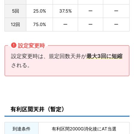
5回
25.0%
37.5%
ー
ー
12回
75.0%
ー
ー
ー
設定変更時
設定変更時は、規定回数天井が
最大3回に短縮
される。
有利区間天井（暫定）
到達条件
有利区間2000G消化後にAT当選