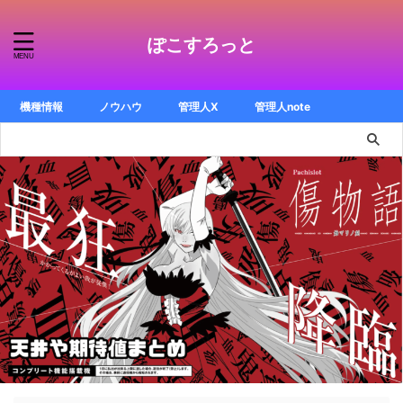
ぽこすろっと
機種情報
ノウハウ
管理人X
管理人note