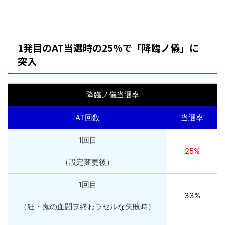
1発目のAT当選時の25%で「降臨ノ儀」に
突入
降臨ノ儀当選率
AT回数
当選率
1回目
25%
（設定変更後）
1回目
33%
（狂・鬼の血闘ヲ終わラセルな失敗時）