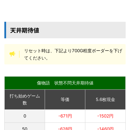
天井期待値
リセット時は、下記より700G程度ボーダーを下げ
てください。
傷物語 状態不問天井期待値
打ち始めゲーム
等価
5.6枚現金
数
0
-671円
-1502円
50
-628円
-1460円