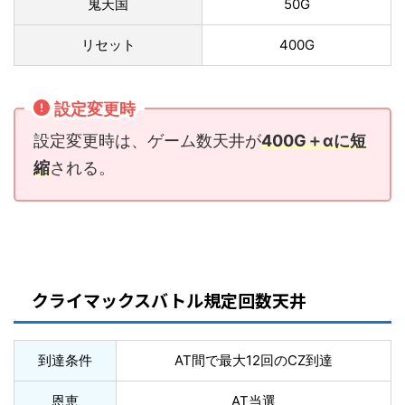
鬼天国
50G
リセット
400G
設定変更時
設定変更時は、ゲーム数天井が
400G＋αに短
縮
される。
クライマックスバトル規定回数天井
到達条件
AT間で最大12回のCZ到達
恩恵
AT当選