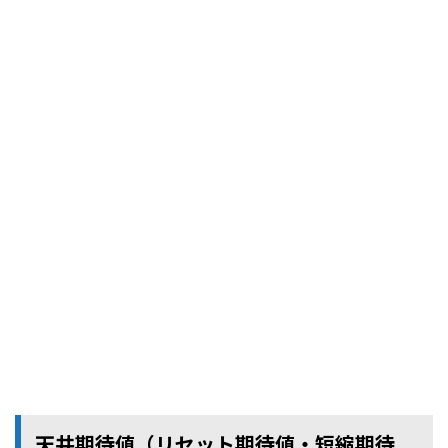
天井期待値（リセット期待値・短縮期待