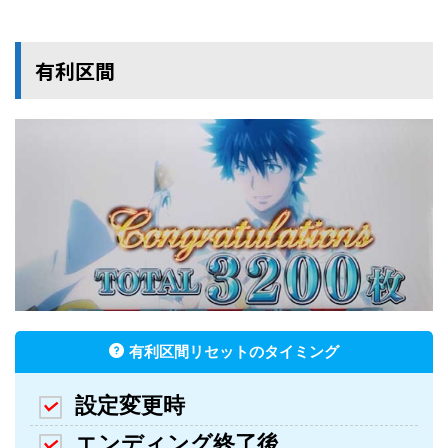
有利区間
有利区間リセットのタイミング
設定変更時
エンディング終了後