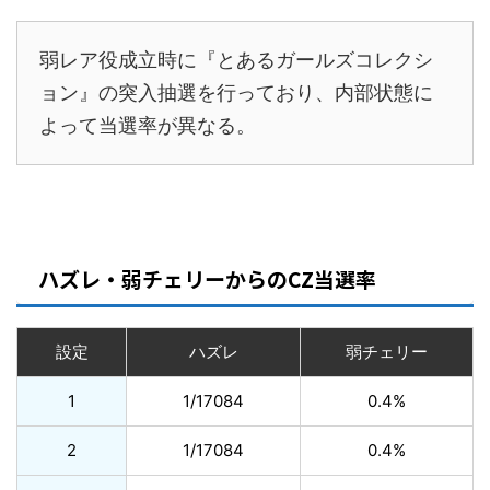
弱レア役成立時に『とあるガールズコレクシ
ョン』の突入抽選を行っており、内部状態に
よって当選率が異なる。
ハズレ・弱チェリーからのCZ当選率
設定
ハズレ
弱チェリー
1
1/17084
0.4%
2
1/17084
0.4%