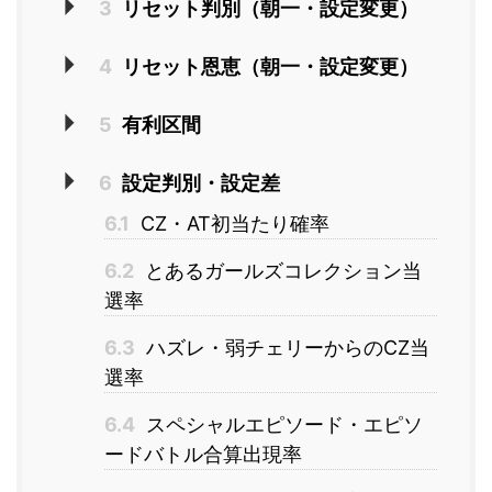
3
リセット判別（朝一・設定変更）
4
リセット恩恵（朝一・設定変更）
5
有利区間
6
設定判別・設定差
6.1
CZ・AT初当たり確率
6.2
とあるガールズコレクション当
選率
6.3
ハズレ・弱チェリーからのCZ当
選率
6.4
スペシャルエピソード・エピソ
ードバトル合算出現率