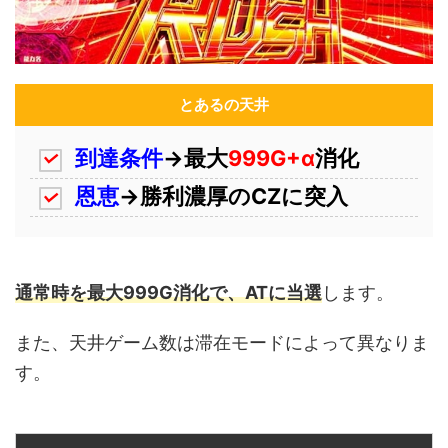
とあるの天井
到達条件
→最大
999G+α
消化
恩恵
→勝利濃厚のCZに突入
通常時を最大999G消化で、ATに当選
します。
また、天井ゲーム数は滞在モードによって異なりま
す。