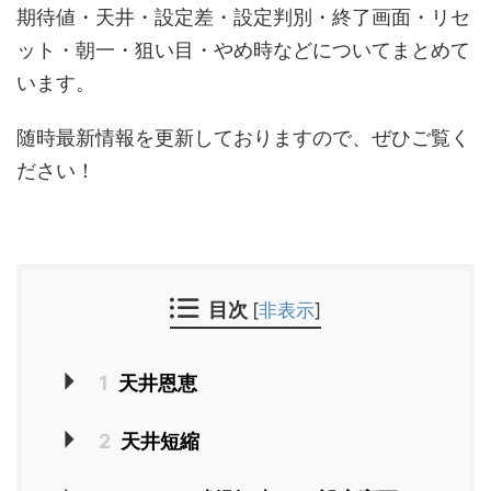
期待値・天井・設定差・設定判別・終了画面・リセ
ット・朝一・狙い目・やめ時などについてまとめて
います。
随時最新情報を更新しておりますので、ぜひご覧く
ださい！
目次
[
非表示
]
1
天井恩恵
2
天井短縮