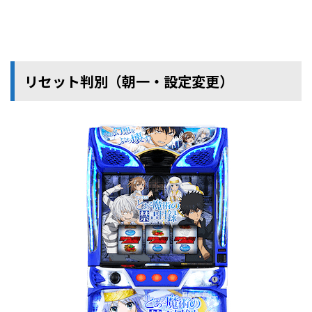
リセット判別（朝一・設定変更）