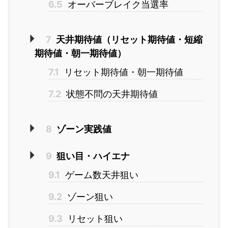
6.5
オーバーブレイク当選率
7
天井期待値（リセット期待値・短縮
期待値・朝一期待値）
7.1
リセット期待値・朝一期待値
7.2
状態不問の天井期待値
8
ゾーン実践値
9
狙い目・ハイエナ
9.1
ゲーム数天井狙い
9.2
ゾーン狙い
9.3
リセット狙い