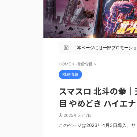
本ページには一部プロモーシ
HOME
>
機種情報
>
機種情報
スマスロ 北斗の拳｜
目 やめどき ハイエナ
2025年5月17日
このページは2023年4月3日導入、