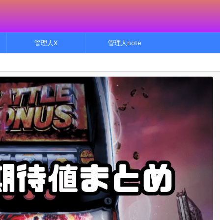
管理人X
管理人note