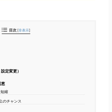
目次
[
非表示
]
・設定変更）
恩恵
に短縮
上のチャンス