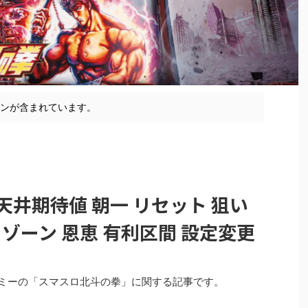
ョンが含まれています。
天井期待値 朝一 リセット 狙い
 ゾーン 恩恵 有利区間 設定変更
サミーの「スマスロ北斗の拳」に関する記事です。