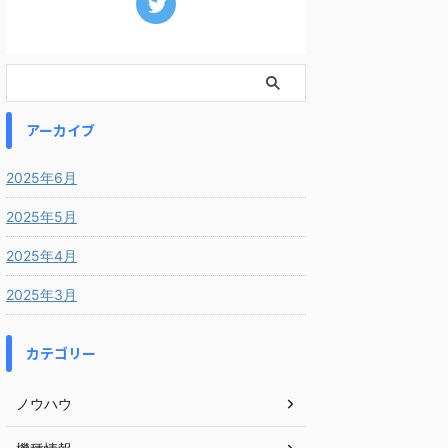
アーカイブ
2025年6月
2025年5月
2025年4月
2025年3月
カテゴリー
ノウハウ