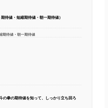
ト期待値・短縮期待値・朝一期待値）
縮期待値・朝一期待値
斗の拳の期待値を知って、しっかり立ち回ろ